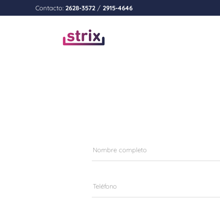
Contacto:
2628-3572
/
2915-4646