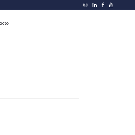
acto
esas
Flotas