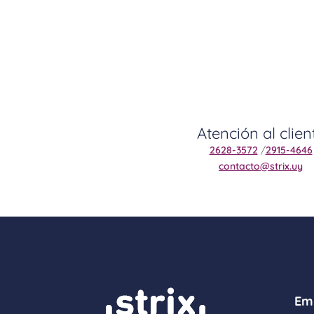
Atención al clien
2628-3572
/
2915-4646
contacto@strix.uy
Em