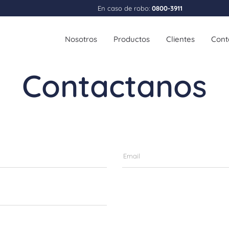
En caso de robo:
0800-3911
Nosotros
Productos
Clientes
Cont
Contactanos
Personas
Empr
Strix Auto
Strix 
Strix Moto