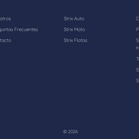
otros
Strix Auto
D
guntas Frecuentes
Strix Moto
P
tacto
Strix Flotas
S
M
T
S
S
©
2026