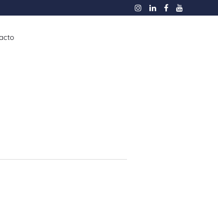
acto
esas
Flotas