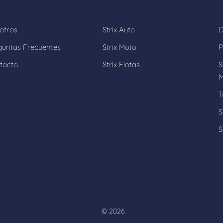
otros
Strix Auto
D
guntas Frecuentes
Strix Moto
P
tacto
Strix Flotas
S
M
T
S
S
©
2026