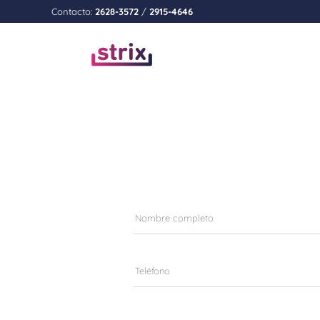
Contacto:
2628-3572
/
2915-4646