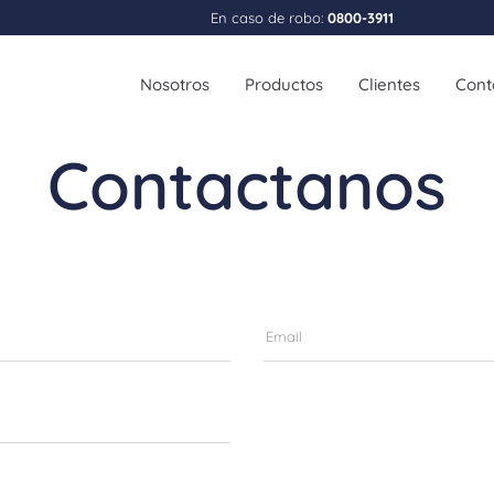
En caso de robo:
0800-3911
Nosotros
Productos
Clientes
Cont
Contactanos
Personas
Empr
Strix Auto
Strix 
Strix Moto