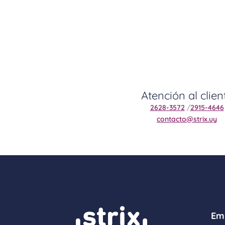
Atención al clien
2628-3572
/
2915-4646
contacto@strix.uy
Em