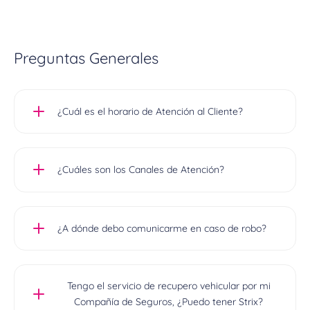
Preguntas Generales
¿Cuál es el horario de Atención al Cliente?
Para trámites, dudas y consultas,
¿Cuáles son los Canales de Atención?
atendemos de lunes a viernes de 9 a 18
hs. En caso de robo, nuestra Central de
Operaciones atiende las 24hs del día, los
Podes comunicarte con nosotros
¿A dónde debo comunicarme en caso de robo?
365 días del año.
escribiéndonos a
contacto@strix.uy
o a
través de nuestras redes sociales “Strix
UY” en Facebook, y @strixuy en
En caso de ser víctima de robo o hurto,
Tengo el servicio de recupero vehicular por mi
Instagram.
ingresa a la aplicación móvil y desde el
Compañía de Seguros, ¿Puedo tener Strix?