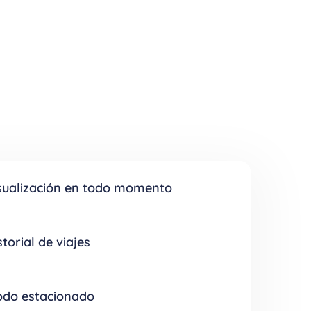
sualización en todo momento
or dónde va circulando tu vehículo en el
 la app en tu celular o en la computadora.
storial de viajes
ocer el historial de movimientos de tu
on kilometraje, fecha, hora, velocidad y
do estacionado