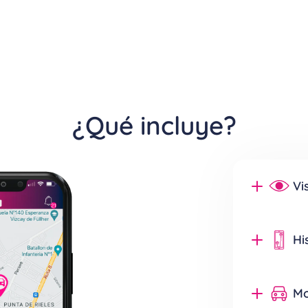
¿Qué incluye?
Vi
Monitoreá p
mapa, desde
Hi
Permite con
vehículo, c
Mo
ubicación.