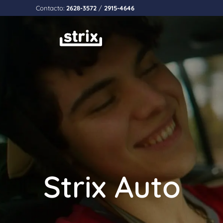
Contacto:
2628-3572
/
2915-4646
Strix Auto