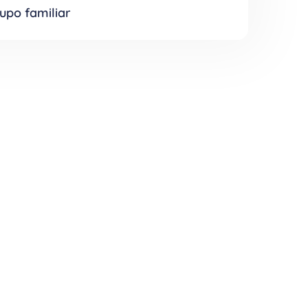
 necesita. Recibí avisos para no olvidarte
upo familiar
.
s contactos cercanos para que todos puedan
 vehículo.