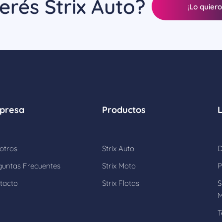
erés Strix Auto?
¡Lo quiero
presa
Productos
otros
Strix Auto
D
guntas Frecuentes
Strix Moto
P
tacto
Strix Flotas
S
M
T