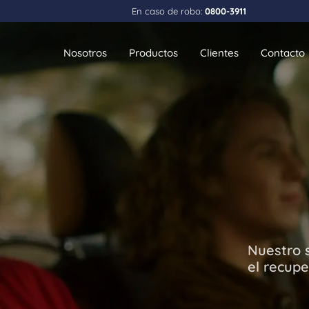
En caso de robo:
0800-3911
Nosotros
Productos
Clientes
Contacto
Personas
Empresa
Strix Auto
Strix Flotas
Strix Moto
Nuestro s
el recupe