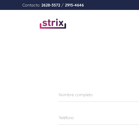
Contacto:
2628-3572
/
2915-4646