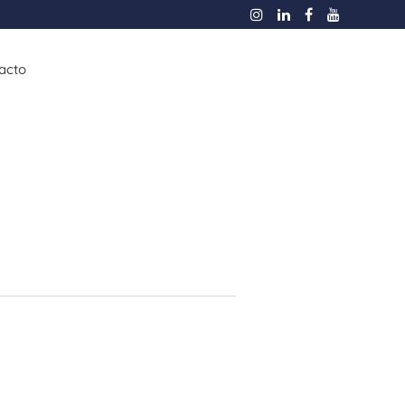
acto
esas
Flotas