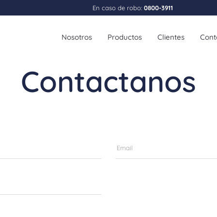
En caso de robo:
0800-3911
Nosotros
Productos
Clientes
Cont
Contactanos
Personas
Empr
Strix Auto
Strix 
Strix Moto